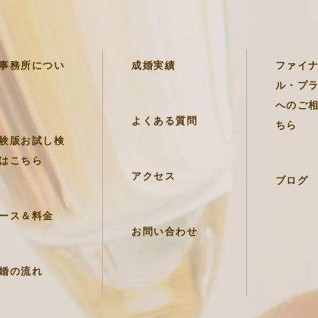
事務所につい
成婚実績
ファイ
ル・プ
への
ご
よくある質問
ちら
験版お試し検
はこちら
アクセス
ブログ
ース＆料金
お問い合わせ
婚の流れ