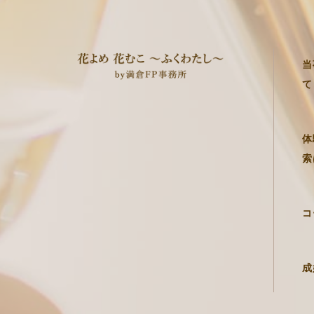
当
て
体
索
コ
成